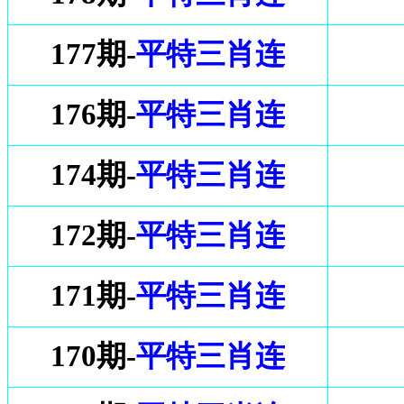
177期-
平特三肖连
176期-
平特三肖连
174期-
平特三肖连
172期-
平特三肖连
171期-
平特三肖连
170期-
平特三肖连