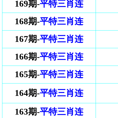
169期-
平特三肖连
168期-
平特三肖连
167期-
平特三肖连
166期-
平特三肖连
165期-
平特三肖连
164期-
平特三肖连
163期-
平特三肖连