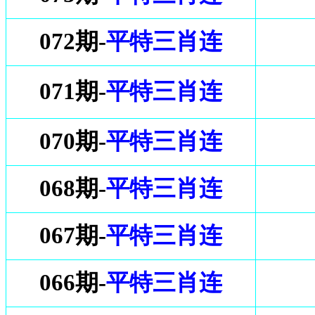
072期-
平特三肖连
071期-
平特三肖连
070期-
平特三肖连
068期-
平特三肖连
067期-
平特三肖连
066期-
平特三肖连