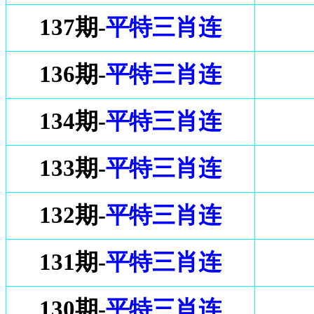
137期-
平特三肖连
136期-
平特三肖连
134期-
平特三肖连
133期-
平特三肖连
132期-
平特三肖连
131期-
平特三肖连
130期-
平特三肖连