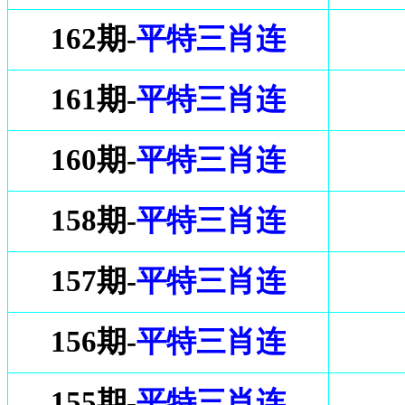
162期-
平特三肖连
161期-
平特三肖连
160期-
平特三肖连
158期-
平特三肖连
157期-
平特三肖连
156期-
平特三肖连
155期-
平特三肖连