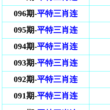
096期-
平特三肖连
095期-
平特三肖连
094期-
平特三肖连
093期-
平特三肖连
092期-
平特三肖连
091期-
平特三肖连