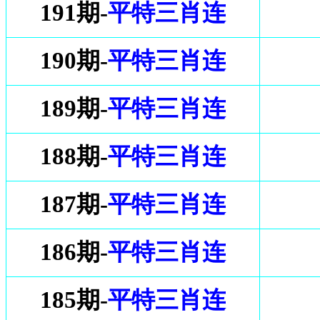
191期-
平特三肖连
190期-
平特三肖连
189期-
平特三肖连
188期-
平特三肖连
187期-
平特三肖连
186期-
平特三肖连
185期-
平特三肖连