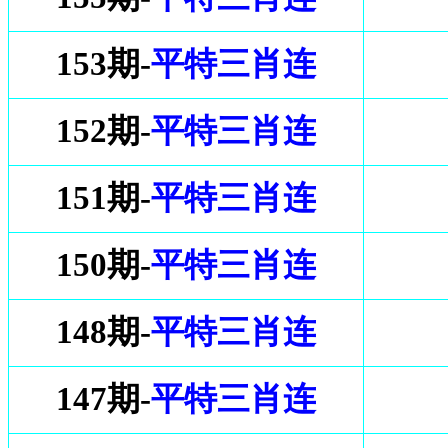
153期-
平特三肖连
152期-
平特三肖连
151期-
平特三肖连
150期-
平特三肖连
148期-
平特三肖连
147期-
平特三肖连