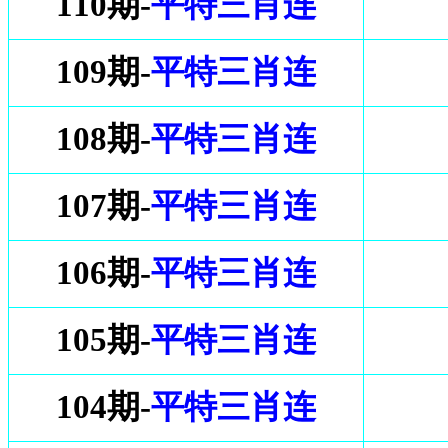
110期-
平特三肖连
109期-
平特三肖连
108期-
平特三肖连
107期-
平特三肖连
106期-
平特三肖连
105期-
平特三肖连
104期-
平特三肖连