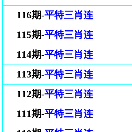
116期-
平特三肖连
115期-
平特三肖连
114期-
平特三肖连
113期-
平特三肖连
112期-
平特三肖连
111期-
平特三肖连