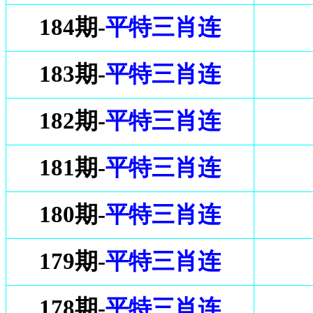
184期-
平特三肖连
183期-
平特三肖连
182期-
平特三肖连
181期-
平特三肖连
180期-
平特三肖连
179期-
平特三肖连
178期-
平特三肖连