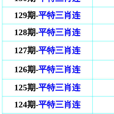
129期-
平特三肖连
128期-
平特三肖连
127期-
平特三肖连
126期-
平特三肖连
125期-
平特三肖连
124期-
平特三肖连